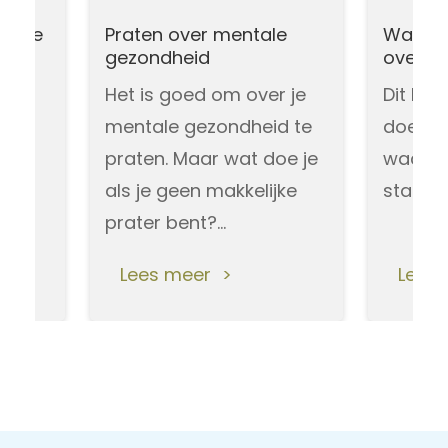
: hoe
Praten over mentale
Wachtt
gezondheid
overbr
eld
Het is goed om over je
Dit kun 
el
mentale gezondheid te
doen al
n
praten. Maar wat doe je
wachtli
als je geen makkelijke
staat.
nen
prater bent?…
Lees meer
Lees