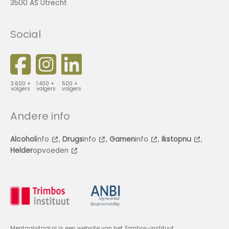
3500 AS Utrecht
Social
3.600 +
1.400 +
500 +
volgers
volgers
volgers
Andere info
Alcohol
info
,
Drugs
info
,
Gamen
info
,
Ikstopnu
,
Helder
opvoeden
Mentaalvitaal.nl is een website van het Trimbos-instituut.