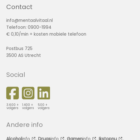
Contact
info@mentaalvitaal.nl
Telefoon: 0900-1994
€ 0,10/min + kosten mobiele telefoon
Postbus 725
3500 AS Utrecht
Social
3.600 +
1.400 +
500 +
volgers
volgers
volgers
Andere info
Alcohol
info
,
Drugs
info
,
Gamen
info
,
Ikstopnu
,