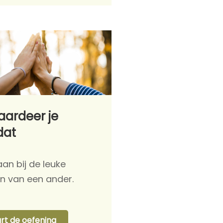
aardeer je
at
taan bij de leuke
n van een ander.
art de oefening