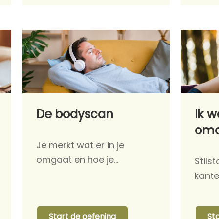
De bodyscan
Ik w
omd
Je merkt wat er in je
omgaat en hoe je…
Stils
kante
Start de oefening
St