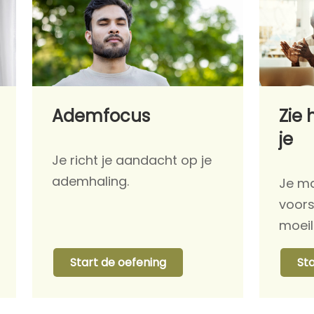
Ademfocus
Zie 
je
Je richt je aandacht op je
ademhaling.
Je ma
voors
moeil
Start de oefening
St