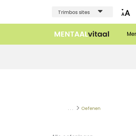
Trimbos sites
Men
. . .
Oefenen