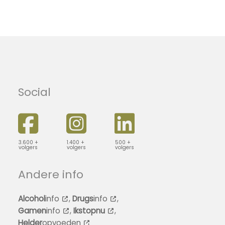
Social
3.600 +
1.400 +
500 +
volgers
volgers
volgers
Andere info
Alcohol
info
,
Drugs
info
,
Gamen
info
,
Ikstopnu
,
Helder
opvoeden