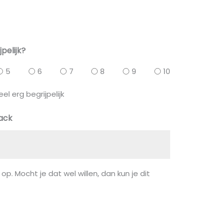
jpelijk?
5
6
7
8
9
10
eel erg begrijpelijk
back
 op. Mocht je dat wel willen, dan kun je dit