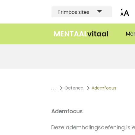
Trimbos sites
Men
. . .
Oefenen
Ademfocus
Ademfocus
Deze ademhalingsoefening is ee