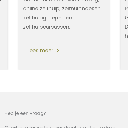
online zelfhulp, zelfhulpboeken,
P
zelfhulpgroepen en
G
zelfhulpcursussen.
D
h
m
Lees meer
Heb je een vraag?
Of wil je meer weten over de informatie op deze