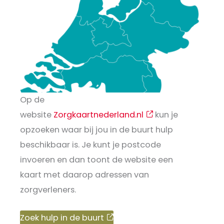
Op de
website
Zorgkaartnederland.nl
kun je
opzoeken waar bij jou in de buurt hulp
beschikbaar is. Je kunt je postcode
invoeren en dan toont de website een
kaart met daarop adressen van
zorgverleners.
Zoek hulp in de buurt