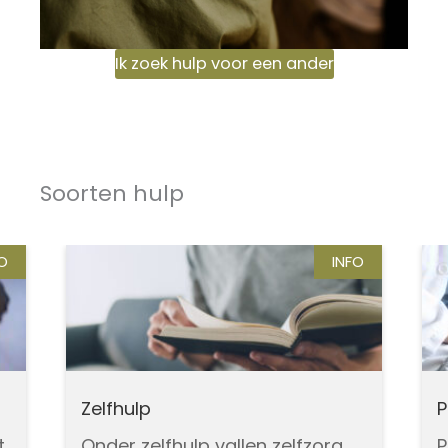
Ik zoek hulp voor een ander
Soorten hulp
FO
INFO
Zelfhulp
t
Onder zelfhulp vallen zelfzorg,
P