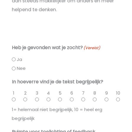
dan steeds makkelijker om anders en meer
helpend te denken.
Heb je gevonden wat je zocht?
(Vereist)
Ja
Nee
In hoeverre vind je de tekst begrijpelijk?
1
2
3
4
5
6
7
8
9
10
1= helemaal niet begrijpelijk, 10 = heel erg
begrijpelijk
Ruimte voor toelichting of feedback