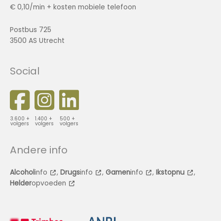
€ 0,10/min + kosten mobiele telefoon
Postbus 725
3500 AS Utrecht
Social
3.600 +
1.400 +
500 +
volgers
volgers
volgers
Andere info
Alcohol
info
,
Drugs
info
,
Gamen
info
,
Ikstopnu
,
Helder
opvoeden