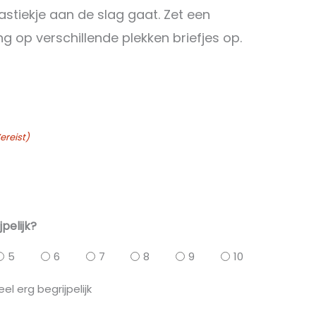
astiekje aan de slag gaat. Zet een
ng op verschillende plekken briefjes op.
ereist)
jpelijk?
5
6
7
8
9
10
eel erg begrijpelijk