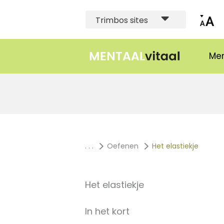
Trimbos sites
Men
. . .
Oefenen
Het elastiekje
Het elastiekje
In het kort