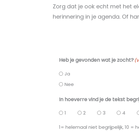
Zorg dat je ook echt met het el
herinnering in je agenda. Of ha
Heb je gevonden wat je zocht?
(V
Ja
Nee
In hoeverre vind je de tekst begri
1
2
3
4
1= helemaal niet begrijpelijk, 10 = h