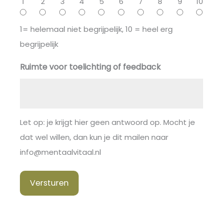
1
2
3
4
5
6
7
8
9
10
1= helemaal niet begrijpelijk, 10 = heel erg
begrijpelijk
Ruimte voor toelichting of feedback
Let op: je krijgt hier geen antwoord op. Mocht je
dat wel willen, dan kun je dit mailen naar
info@mentaalvitaal.nl
Versturen