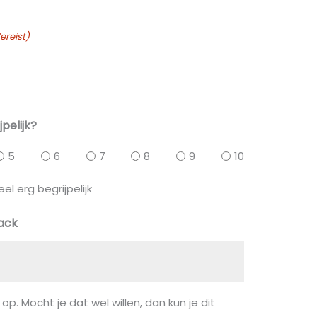
ereist)
jpelijk?
5
6
7
8
9
10
eel erg begrijpelijk
back
 op. Mocht je dat wel willen, dan kun je dit