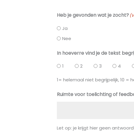
Heb je gevonden wat je zocht?
(V
Ja
Nee
In hoeverre vind je de tekst begri
1
2
3
4
1= helemaal niet begrijpelijk, 10 = h
Ruimte voor toelichting of feed
Let op: je krijgt hier geen antwoord