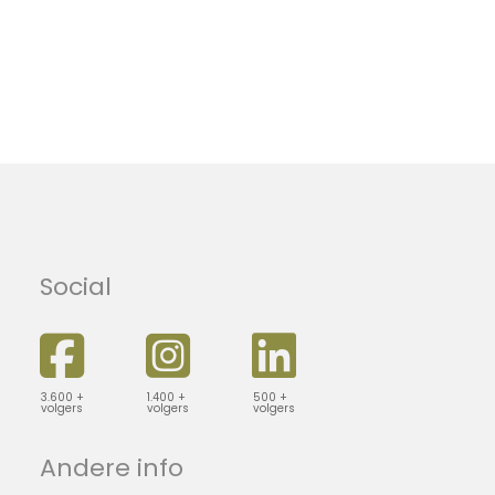
Social
3.600 +
1.400 +
500 +
volgers
volgers
volgers
Andere info