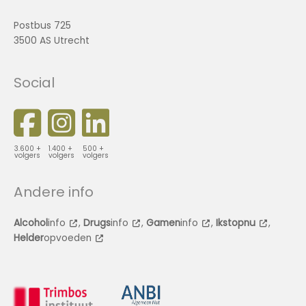
Postbus 725
3500 AS Utrecht
Social
3.600 +
1.400 +
500 +
volgers
volgers
volgers
Andere info
Alcohol
info
,
Drugs
info
,
Gamen
info
,
Ikstopnu
,
Helder
opvoeden