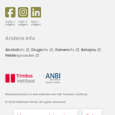
3.600 +
1.400 +
500 +
volgers
volgers
volgers
Andere info
Alcohol
info
,
Drugs
info
,
Gamen
info
,
Ikstopnu
,
Helder
opvoeden
Mentaalvitaal.nl is een website van het Trimbos-instituut.
© 2025 Mentaal Vitaal. All rights reserved.