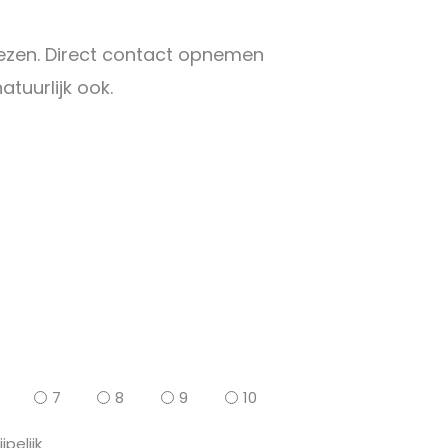
ezen. Direct contact opnemen
atuurlijk ook.
7
8
9
10
jpelijk