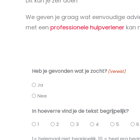
Dit kun je zelf doen
We geven je graag wat eenvoudige advi
met een
professionele hulpverlener
kan n
Heb je gevonden wat je zocht?
(Vereist)
Ja
Nee
In hoeverre vind je de tekst begrijpelijk?
1
2
3
4
5
6
1= helemaal niet begrijpelijk, 10 = heel erg begri