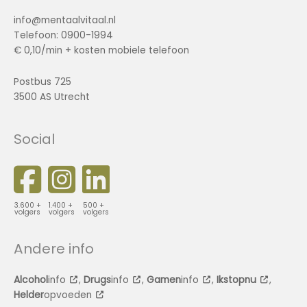
info@mentaalvitaal.nl
Telefoon: 0900-1994
€ 0,10/min + kosten mobiele telefoon
Postbus 725
3500 AS Utrecht
Social
3.600 +
1.400 +
500 +
volgers
volgers
volgers
Andere info
Alcohol
info
,
Drugs
info
,
Gamen
info
,
Ikstopnu
,
Helder
opvoeden