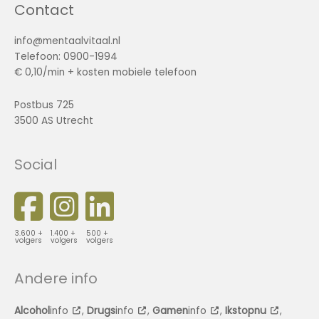
Contact
info@mentaalvitaal.nl
Telefoon: 0900-1994
€ 0,10/min + kosten mobiele telefoon
Postbus 725
3500 AS Utrecht
Social
3.600 +
1.400 +
500 +
volgers
volgers
volgers
Andere info
Alcohol
info
,
Drugs
info
,
Gamen
info
,
Ikstopnu
,