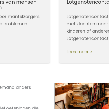
ers van mensen
Lotgenotenconta
n
voor mantelzorgers
Lotgenotencontact 
e problemen .
met klachten maar 
kinderen of andere
Lotgenotencontact
Lees meer
 iemand anders
rlei oefeningen die