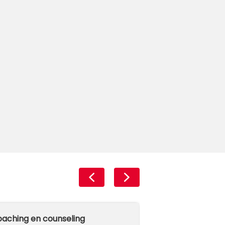
aching en counseling
Vraag & Antwoo