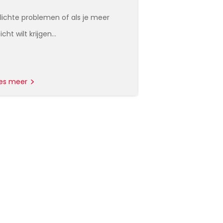
j lichte problemen of als je meer
Antwoorden op d
zicht wilt krijgen…
voorkomende vra
tot het…
es meer
Lees meer