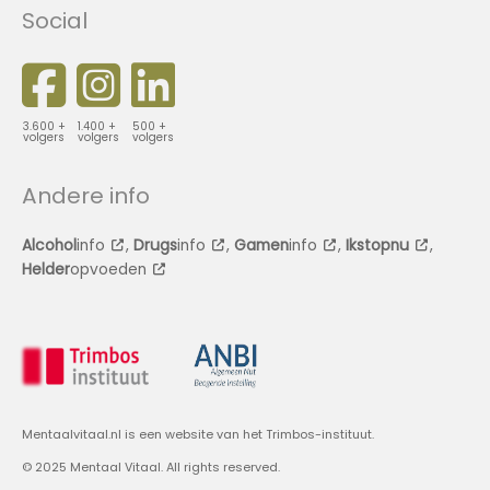
Social
3.600 +
1.400 +
500 +
volgers
volgers
volgers
Andere info
Alcohol
info
,
Drugs
info
,
Gamen
info
,
Ikstopnu
,
Helder
opvoeden
Mentaalvitaal.nl is een website van het Trimbos-instituut.
© 2025 Mentaal Vitaal. All rights reserved.