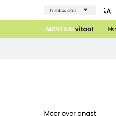
Trimbos sites
Men
Meer over angst