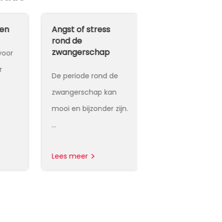
ren
Angst of stress
Angst bij ouder
rond de
zwangerschap
voor
Angst komt ook 
r
bij ouderen, maa
De periode rond de
wordt niet altijd…
zwangerschap kan
mooi en bijzonder zijn.
…
Lees meer
Lees meer