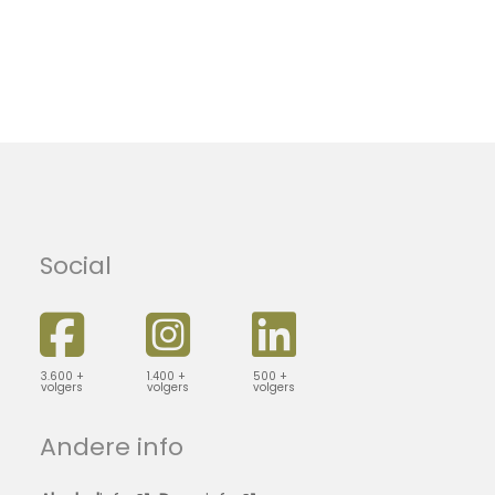
Social
3.600 +
1.400 +
500 +
volgers
volgers
volgers
Andere info