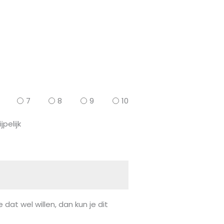
7
8
9
10
jpelijk
 dat wel willen, dan kun je dit