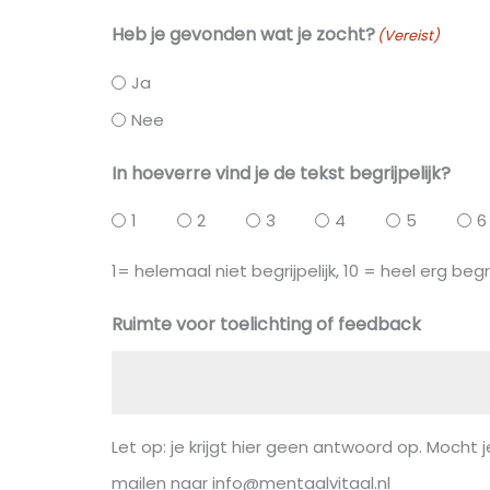
Heb je gevonden wat je zocht?
(Vereist)
Ja
Nee
In hoeverre vind je de tekst begrijpelijk?
1
2
3
4
5
6
1= helemaal niet begrijpelijk, 10 = heel erg begri
Ruimte voor toelichting of feedback
Let op: je krijgt hier geen antwoord op. Mocht je
mailen naar info@mentaalvitaal.nl