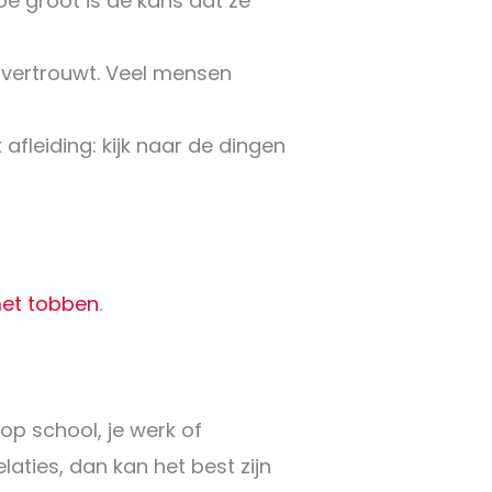
Hoe groot is de kans dat ze
 vertrouwt. Veel mensen
fleiding: kijk naar de dingen
et tobben
.
p school, je werk of
elaties, dan kan het best zijn