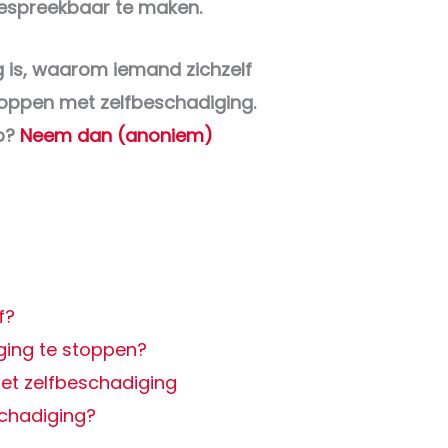
bespreekbaar te maken.
ng is, waarom iemand zichzelf
toppen met zelfbeschadiging.
lp?
Neem dan (anoniem)
f?
ging te stoppen?
met zelfbeschadiging
eschadiging?