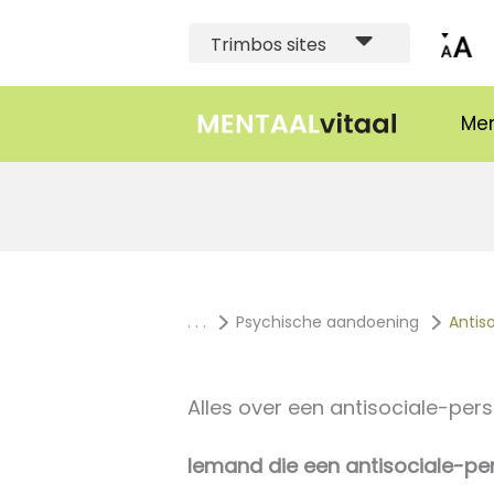
Trimbos sites
Men
. . .
Psychische aandoening
Antiso
Alles over een antisociale-pers
Iemand die een antisociale-per