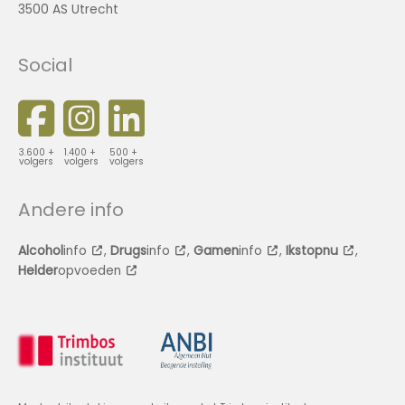
3500 AS Utrecht
Social
3.600 +
1.400 +
500 +
volgers
volgers
volgers
Andere info
Alcohol
info
,
Drugs
info
,
Gamen
info
,
Ikstopnu
,
Helder
opvoeden