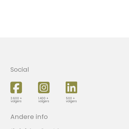
Social
3.600 +
1.400 +
500 +
volgers
volgers
volgers
Andere info