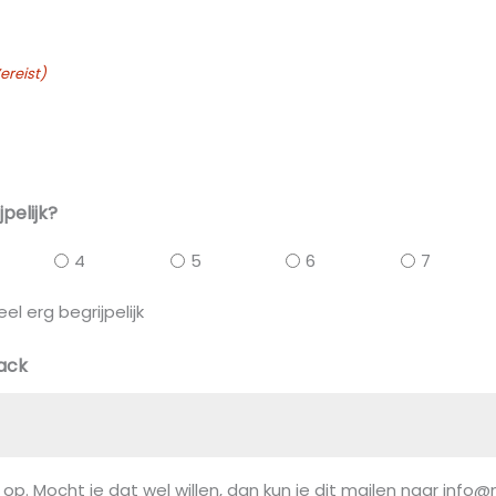
ereist)
jpelijk?
4
5
6
7
eel erg begrijpelijk
back
d op. Mocht je dat wel willen, dan kun je dit mailen naar info@