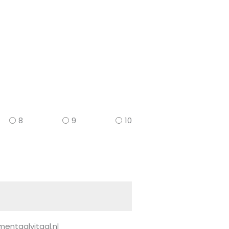
8
9
10
mentaalvitaal.nl