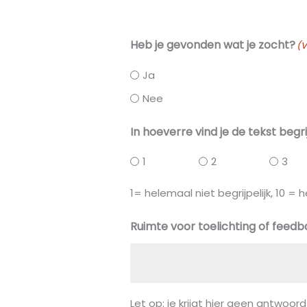
Heb je gevonden wat je zocht?
(V
Ja
Nee
In hoeverre vind je de tekst begri
1
2
3
1= helemaal niet begrijpelijk, 10 = h
Ruimte voor toelichting of feed
Let op: je krijgt hier geen antwoor