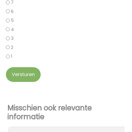
7
6
5
4
3
2
1
Versturen
Misschien ook relevante
informatie