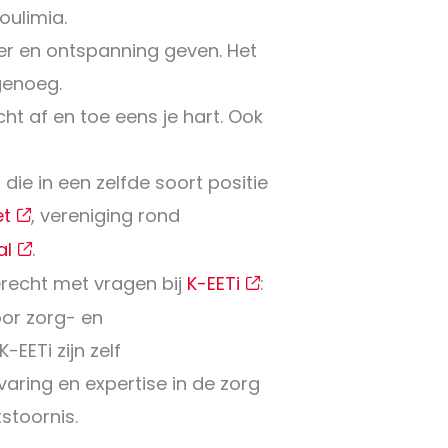
oulimia.
zier en ontspanning geven. Het
 genoeg.
ht af en toe eens je hart. Ook
ie in een zelfde soort positie
t
, vereniging rond
al
.
recht met vragen bij
K-EETi
:
voor zorg- en
-EETi zijn zelf
aring en expertise in de zorg
stoornis.