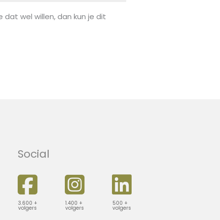
 dat wel willen, dan kun je dit
Social
3.600 +
1.400 +
500 +
volgers
volgers
volgers