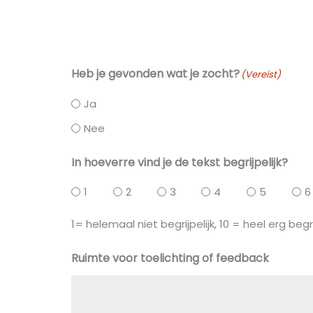
Heb je gevonden wat je zocht?
(Vereist)
Ja
Nee
In hoeverre vind je de tekst begrijpelijk?
1
2
3
4
5
6
1= helemaal niet begrijpelijk, 10 = heel erg begri
Ruimte voor toelichting of feedback