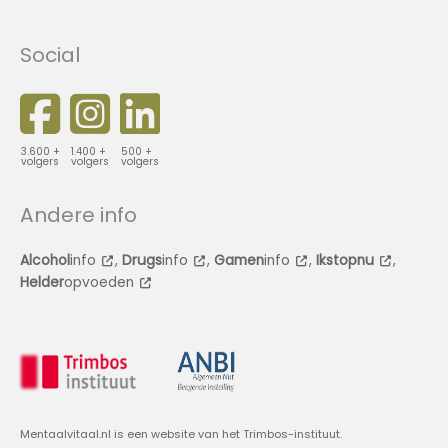
Social
3.600 +
1.400 +
500 +
volgers
volgers
volgers
Andere info
Alcohol
info
,
Drugs
info
,
Gamen
info
,
Ikstopnu
,
Helder
opvoeden
Mentaalvitaal.nl is een website van het Trimbos-instituut.