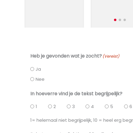
e
stoor
Lees meer
Lees meer
Heb je gevonden wat je zocht?
(Vereist)
Ja
Nee
In hoeverre vind je de tekst begrijpelijk?
1
2
3
4
5
6
1= helemaal niet begrijpelijk, 10 = heel erg begri