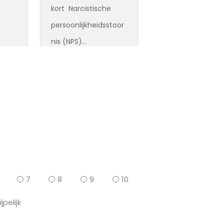
kort Narcistische
persoonlijkheidsstoor
nis (NPS)…
Lees meer
Lees meer
7
8
9
10
jpelijk