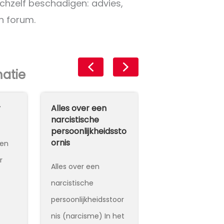
ichzelf beschadigen: advies,
n forum.
matie
r
Alles over een
Meer leuke din
narcistische
doen
persoonlijkheidssto
ornis
gen
Deze oefening he
r
je om vaker iets l
Alles over een
te doen.
narcistische
persoonlijkheidsstoor
nis (narcisme) In het