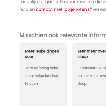
Landelijke organisatie voor mensen die z
hulp en
contact met lotgenoten
via ee
Misschien ook relevante infor
Meer leuke dingen
Leer meer ove
doen
slaap
dssto
Deze oefening helpt
Beantwoord vra
je om vaker iets leuks
en leer meer ove
te doen.
slaap.
stoor
n het