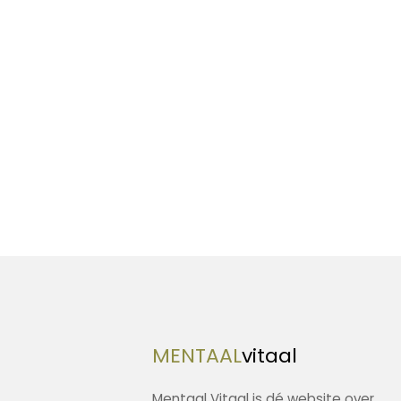
MENTAAL
vitaal
Mentaal Vitaal is dé website over