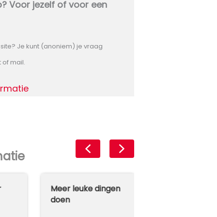
? Voor jezelf of voor een
site? Je kunt (anoniem) je vraag
 of mail.
ormatie
matie
r
Meer leuke dingen
Leer meer over
doen
slaap