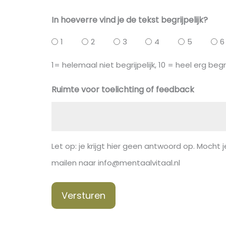
In hoeverre vind je de tekst begrijpelijk?
1
2
3
4
5
6
1= helemaal niet begrijpelijk, 10 = heel erg begri
Ruimte voor toelichting of feedback
Let op: je krijgt hier geen antwoord op. Mocht je
mailen naar info@mentaalvitaal.nl
Versturen