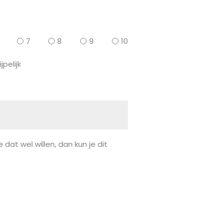
7
8
9
10
jpelijk
 dat wel willen, dan kun je dit