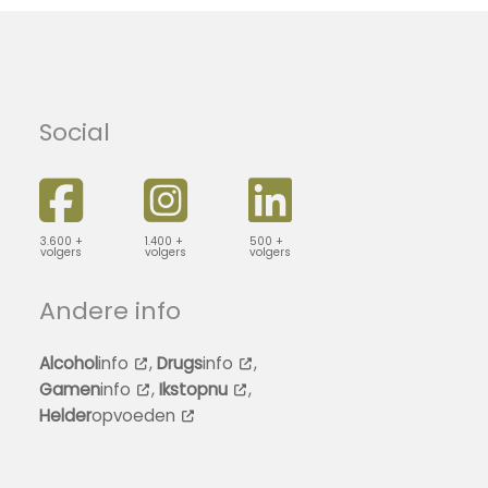
Social
3.600 +
1.400 +
500 +
volgers
volgers
volgers
Andere info
Alcohol
info
,
Drugs
info
,
Gamen
info
,
Ikstopnu
,
Helder
opvoeden