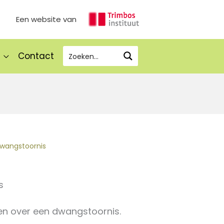
Een website van
Contact
dwangstoornis
s
len over een dwangstoornis.