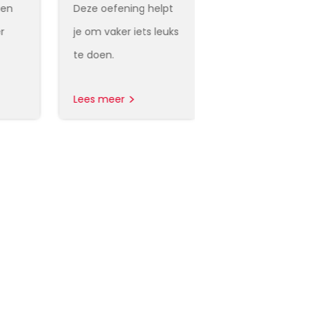
gen
Deze oefening helpt
Beantwoord vrag
r
je om vaker iets leuks
en leer meer ove
te doen.
slaap.
Lees meer
Lees meer